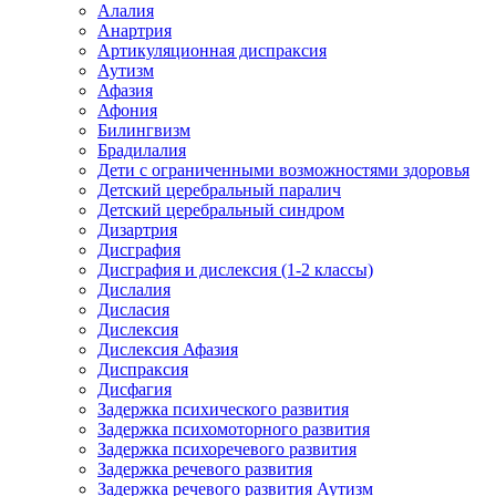
Алалия
Анартрия
Артикуляционная диспраксия
Аутизм
Афазия
Афония
Билингвизм
Брадилалия
Дети с ограниченными возможностями здоровья
Детский церебральный паралич
Детский церебральный синдром
Дизартрия
Дисграфия
Дисграфия и дислексия (1-2 классы)
Дислалия
Дисласия
Дислексия
Дислексия Афазия
Диспраксия
Дисфагия
Задержка психического развития
Задержка психомоторного развития
Задержка психоречевого развития
Задержка речевого развития
Задержка речевого развития Аутизм