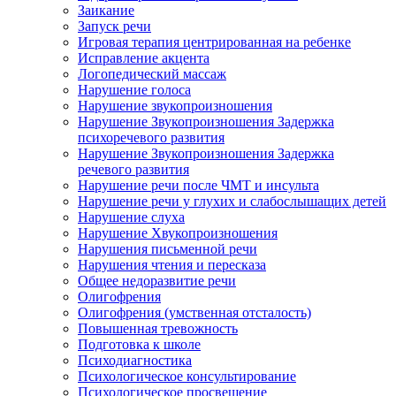
Заикание
Запуск речи
Игровая терапия центрированная на ребенке
Исправление акцента
Логопедический массаж
Нарушение голоса
Нарушение звукопроизношения
Нарушение Звукопроизношения Задержка
психоречевого развития
Нарушение Звукопроизношения Задержка
речевого развития
Нарушение речи после ЧМТ и инсульта
Нарушение речи у глухих и слабослышащих детей
Нарушение слуха
Нарушение Хвукопроизношения
Нарушения письменной речи
Нарушения чтения и пересказа
Общее недоразвитие речи
Олигофрения
Олигофрения (умственная отсталость)
Повышенная тревожность
Подготовка к школе
Психодиагностика
Психологическое консультирование
Психологическое просвещение