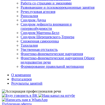
Работа со страхами и эмоциями
Развивающие и психокоррекционные занятия
Речеслуховая агнозия
Ринолалия
Синдром Дауна
Синдром дефицита внимания и
гипервозбудимости
Синдром Мартина-Белл
Синдром Шерешевского-Тернера
Сниженная самооценка
Тахилалия
Умственная отсталость
Фонетико-фонематические нарушения
Фонетико-фонематические нарушения Общее
недоразвитие речи
Формирование правильной мотивации
О компании
Фотогалерея
Результаты занятий
Публичная оферта